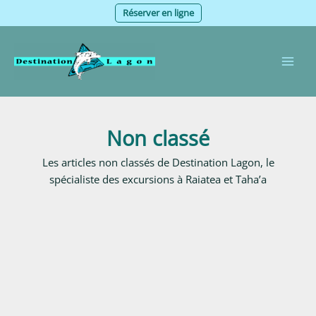
Aller
Réserver en ligne
au
contenu
Non classé
Les articles non classés de Destination Lagon, le
spécialiste des excursions à Raiatea et Taha’a