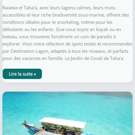
Raiatea et Taha’a, avec leurs lagons calmes, leurs motu
accessibles et leur riche biodiversité sous-marine, offrent des
conditions idéales pour le snorkeling, même pour les
débutants ou les enfants. Que vous soyez en kayak ou en
bateau, vous trouverez forcément un coin de paradis à
explorer. Voici notre sélection de spots testés et recommandés
par Destination Lagon, adaptés à tous les niveaux, et parfaits
pour des vacances en famille. Le Jardin de Corail de Taha’a
Où
Lire la suite »
faire
du
snorkeling
à
Raiatea
et
Taha’a
?
Nos
spots
préférés
pour
débutants
et