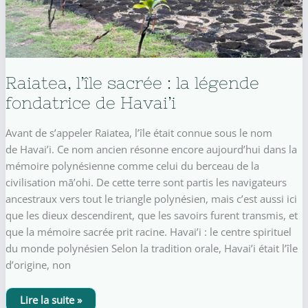
Raiatea, l’île sacrée : la légende
fondatrice de Havai’i
Avant de s’appeler Raiatea, l’île était connue sous le nom
de Havai’i. Ce nom ancien résonne encore aujourd’hui dans la
mémoire polynésienne comme celui du berceau de la
civilisation mā’ohi. De cette terre sont partis les navigateurs
ancestraux vers tout le triangle polynésien, mais c’est aussi ici
que les dieux descendirent, que les savoirs furent transmis, et
que la mémoire sacrée prit racine. Havai’i : le centre spirituel
du monde polynésien Selon la tradition orale, Havai’i était l’île
d’origine, non
Raiatea,
Lire la suite »