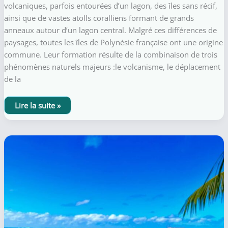
volcaniques, parfois entourées d’un lagon, des îles sans récif,
ainsi que de vastes atolls coralliens formant de grands
anneaux autour d’un lagon central. Malgré ces différences de
paysages, toutes les îles de Polynésie française ont une origine
commune. Leur formation résulte de la combinaison de trois
phénomènes naturels majeurs :le volcanisme, le déplacement
de la
Formation
Lire la suite »
des
îles,
des
lagons
et
des
atolls
de
Polynésie
française