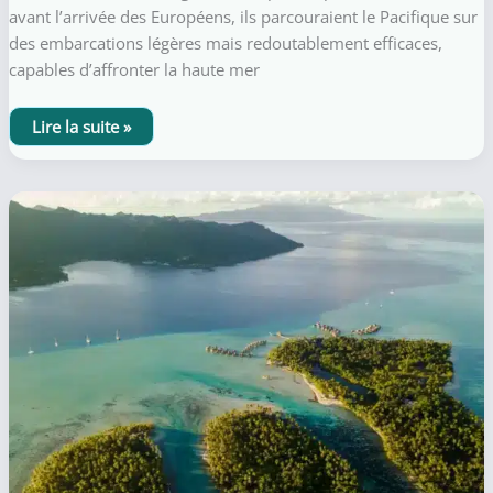
avant l’arrivée des Européens, ils parcouraient le Pacifique sur
des embarcations légères mais redoutablement efficaces,
capables d’affronter la haute mer
Les
Lire la suite »
bateaux
traditionnels
en
Polynésie
:
héritage,
navigation
et
culture
du
lagon