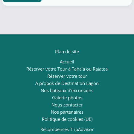
faire
à
Raiatea
en
4
jours
:
activités,
culture
et
saveurs
locales
Plan du site
Accueil
Réserver votre Tour à Taha’a ou Raiatea
Réserver votre tour
A propos de Destination Lagon
Nos bateaux d’excursions
Galerie photos
Nous contacter
Nos partenaires
Politique de cookies (UE)
Récompenses TripAdvisor