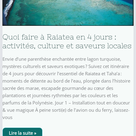
Quoi faire à Raiatea en 4 jours :
activités, culture et saveurs locales
Envie d’une parenthèse enchantée entre lagon turquoise,
mystères culturels et saveurs exotiques ? Suivez cet itinéraire
de 4 jours pour découvrir l’essentiel de Raiatea et Taha’a :
moments de détente au bord de l’eau, plongée dans l’histoire
sacrée des marae, escapade gourmande au cœur des
plantations et journées rythmées par les couleurs et les
parfums de la Polynésie. Jour 1 – Installation tout en douceur
& vue magique À peine sorti(e) de l’avion ou du ferry, laissez-
vous
Quoi
Lire la suite »