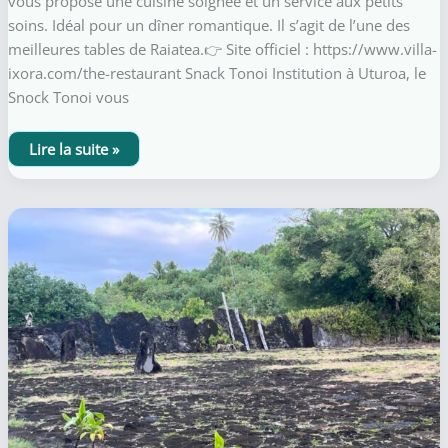
vous propose une cuisine soignée et un service aux petits
soins. Idéal pour un dîner romantique. Il s’agit de l’une des
meilleures tables de Raiatea.👉 Site officiel : https://www.villa-
ixora.com/the-restaurant Snack Tonoi Institution à Uturoa, le
Snock Tonoi vous
Où
Lire la suite »
manger
à
Raiatea
(midi
&
soir)
:
nos
9
adresses
sûres