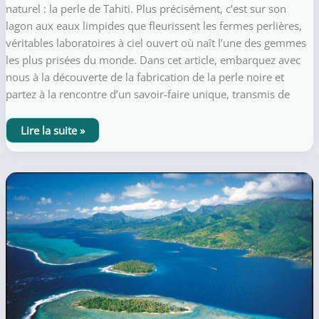
naturel : la perle de Tahiti. Plus précisément, c’est sur son
lagon aux eaux limpides que fleurissent les fermes perlières,
véritables laboratoires à ciel ouvert où naît l’une des gemmes
les plus prisées du monde. Dans cet article, embarquez avec
nous à la découverte de la fabrication de la perle noire et
partez à la rencontre d’un savoir-faire unique, transmis de
Tout
Lire la suite »
savoir
sur
la
perle
de
Tahiti
:
immersion
dans
une
ferme
perlière
à
Taha’a