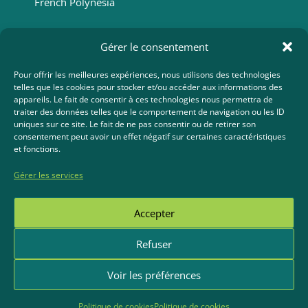
French Polynesia
Gérer le consentement
Kevin :
+689 87 29 89 06
Pour offrir les meilleures expériences, nous utilisons des technologies
telles que les cookies pour stocker et/ou accéder aux informations des
Karine :
appareils. Le fait de consentir à ces technologies nous permettra de
traiter des données telles que le comportement de navigation ou les ID
+689 87 21 23 67
uniques sur ce site. Le fait de ne pas consentir ou de retirer son
consentement peut avoir un effet négatif sur certaines caractéristiques
Pour toutes questions, envoyez un e-mail à
et fonctions.
destinationlagon@gmail.com
Gérer les services
Facebook
Instagram
Google
E-mail
WhatsApp
Accepter
Refuser
Voir les préférences
Copyright © 2026 Destination Lagon - Tours et Excursions à Raiatea et Taha'a |
Propulsé par
WWW Raiatea
Politique de cookies
Politique de cookies