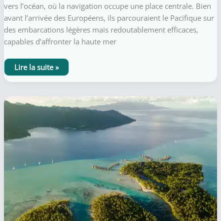
vers l’océan, où la navigation occupe une place centrale. Bien
avant l’arrivée des Européens, ils parcouraient le Pacifique sur
des embarcations légères mais redoutablement efficaces,
capables d’affronter la haute mer
Les
Lire la suite »
bateaux
traditionnels
en
Polynésie
:
héritage,
navigation
et
culture
du
lagon