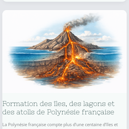
qu’on
écrit
Taha’a
ou
Tahaa
?
Formation des îles, des lagons et
des atolls de Polynésie française
La Polynésie française compte plus d’une centaine d’îles et