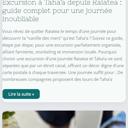
Excursion à Taha’a depuis Raiatea :
guide complet pour une journée
inoubliable
Vous rêvez de quitter Raiatea le temps d’une journée pour
découvrir la “vanille des mers” qu’est Taha’a ? Suivez ce guide,
étape par étape, pour une excursion parfaitement organisée,
alliant farniente, snorkeling et immersion locale. Pourquoi
choisir une excursion d’une journée Raiatea et Taha’a ne sont
séparées que par un étroit canal, offrant un décor digne d’une
carte postale à chaque traversée. Une journée suffit pour : De
nombreuses compagnies proposent des tours de Taha’a
Excursion
Lire la suite »
à
Taha’a
depuis
Raiatea
:
guide
complet
pour