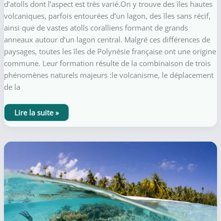
d’atolls dont l’aspect est très varié.On y trouve des îles hautes
volcaniques, parfois entourées d’un lagon, des îles sans récif,
ainsi que de vastes atolls coralliens formant de grands
anneaux autour d’un lagon central. Malgré ces différences de
paysages, toutes les îles de Polynésie française ont une origine
commune. Leur formation résulte de la combinaison de trois
phénomènes naturels majeurs :le volcanisme, le déplacement
de la
Formation
Lire la suite »
des
îles,
des
lagons
et
des
atolls
de
Polynésie
française