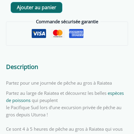
quantité
Ajouter au panier
de
Excursion
Commande sécurisée garantie
de
Pêche
au
Gros
à
la
Description
journée
Partez pour une journée de pêche au gros à Raiatea
Partez au large de Raiatea et découvrez les belles
espèces
de poissons
qui peuplent
le Pacifique Sud lors d’une excursion privée de pêche au
gros depuis Uturoa !
Ce sont 4 à 5 heures de pêche au gros à Raiatea qui vous