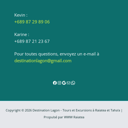
Kevin :
+689 87 29 89 06
Karine :
+689 87 21 23 67
Pour toutes questions, envoyez un e-mail à
destinationlagon@gmail.com
Facebook
Instagram
Google
E-mail
WhatsApp
Copyright © 2026 Destination Lagon - Tours et Excursions à Raiatea et Taha'a |
Propulsé par
WWW Raiatea