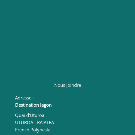
Laissez-nous votre avis sur l'une des plateformes
suivantes :
Nous joindre
Adresse :
Destination lagon
Quai d'Uturoa
UTUROA - RAIATEA
French Polynesia